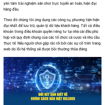
yên tâm trải nghiệm sân chơi trực tuyến an toàn, hiện đại
hàng đầu.
Theo đó chúng tôi ứng dụng các công cụ, phương tiện hiện
đại nhất để lưu trữ, quản lý dữ liệu khách hàng. Tất cả điều
khoản trong điều khoản quyền riêng tư tại nhà cái đều phù
hợp với quy định chung của các tổ chức cá cược và nhu cầu
thực tế. Nếu người chơi gặp rắc rối bởi các sự cố trên trang
web do lỗi hệ thống sẽ được bồi thường thỏa đáng.