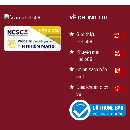
VỀ CHÚNG TÔI
Giới thiệu
Hello88
Khuyến mãi
Hello88
Chính sách bảo
mật
Điều khoản dịch
vụ