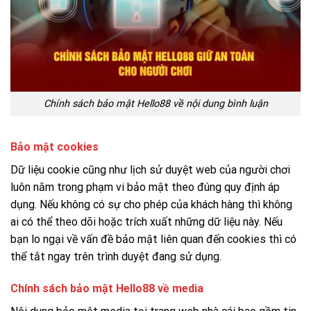
Chính sách bảo mật Hello88 về nội dung bình luận
Bảo mật cookies
Dữ liệu cookie cũng như lịch sử duyệt web của người chơi
luôn nằm trong phạm vi bảo mật theo đúng quy định áp
dụng. Nếu không có sự cho phép của khách hàng thì không
ai có thể theo dõi hoặc trích xuất những dữ liệu này. Nếu
bạn lo ngại về vấn đề bảo mật liên quan đến cookies thì có
thể tắt ngay trên trình duyệt đang sử dụng.
Chính sách bảo mật Hello88 về media