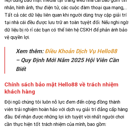
Nội dung bảo mật media tại trang web nhà cái bao gồm tin
nhắn, hình ảnh, thư điện tử, các cuộc đàm thoại qua mạng,…
Tất cả các dữ liệu liên quan khi người dùng truy cập giải trí
tại nhà cái đều được lưu trữ an toàn tuyệt đối. Nếu nghi ngờ
dữ liệu bị rò rỉ các bạn có thể liên hệ CSKH để phản ánh bảo
vệ quyền lợi.
Xem thêm:
Điều Khoản Dịch Vụ Hello88
– Quy Định Mới Năm 2025 Hội Viên Cần
Biết
Chính sách bảo mật Hello88 về trách nhiệm
khách hàng
Đội ngũ chúng tôi luôn nỗ lực đem đến cộng đồng thành
viên trải nghiệm hoàn hảo với dịch vụ giải trí đẳng cấp hàng
đầu. Để nhận được những lợi ích tuyệt vời nhất người chơi
cần thực hiện tốt trách nhiệm của mình, bao gồm: