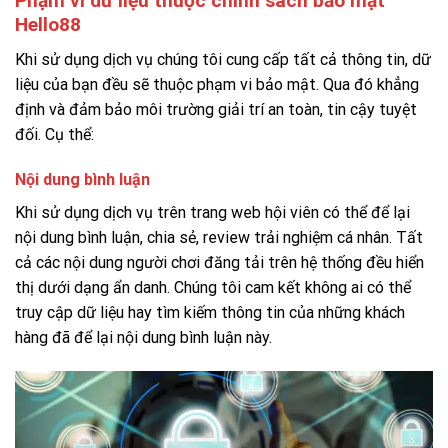
Phạm vi dữ liệu thuộc chính sách bảo mật
Hello88
Khi sử dụng dịch vụ chúng tôi cung cấp tất cả thông tin, dữ
liệu của bạn đều sẽ thuộc phạm vi bảo mật. Qua đó khẳng
định và đảm bảo môi trường giải trí an toàn, tin cậy tuyệt
đối. Cụ thể:
Nội dung bình luận
Khi sử dụng dịch vụ trên trang web hội viên có thể để lại
nội dung bình luận, chia sẻ, review trải nghiệm cá nhân. Tất
cả các nội dung người chơi đăng tải trên hệ thống đều hiển
thị dưới dạng ẩn danh. Chúng tôi cam kết không ai có thể
truy cập dữ liệu hay tìm kiếm thông tin của những khách
hàng đã để lại nội dung bình luận này.