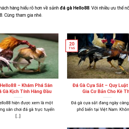
hách hàng hiểu rõ hơn về sảnh
đá gà Hello88
. Với nhiều ưu thế 
8. Cùng tham gia nhé.
20
Th5
Hello88 – Khám Phá Sân
Đá Gà Cựa Sắt – Quy Luậ
á Gà Kịch Tính Hàng Đầu
Gia Cơ Bản Cho Kê T
llo88 hiện được xem là một
Đá gà cựa sắt đang ngày càng
ng sân chơi đá gà trực tuyến
phổ biến tại Việt Nam. Không 
[...]