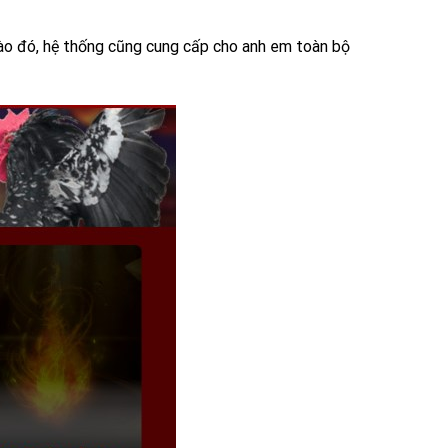
vào đó, hệ thống cũng cung cấp cho anh em toàn bộ