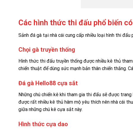
Các hình thức thi đấu phổ biến có
Sảnh đá gà tại nhà cái cung cấp nhiều loại hình thi đấ
Chọi gà truyền thống
Hình thức thi đấu truyền thống được nhiều kê thủ tham 
chiến thuật để dùng sức mạnh bản thân chiến thắng. Cá
Đá gà Hello88 cựa sắt
Những chú chiến kê khi tham gia thi đấu sẽ được trang
được rất nhiều kê thủ hâm mộ yêu thích nên nhà cái thư
giữa những chú kê cựa sắt này.
Hình thức cựa dao