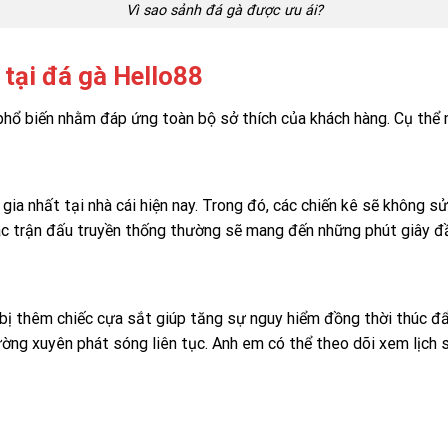
Vì sao sảnh đá gà được ưu ái?
 tại đá gà Hello88
u phổ biến nhằm đáp ứng toàn bộ sở thích của khách hàng. Cụ thể 
gia nhất tại nhà cái hiện nay. Trong đó, các chiến kê sẽ không 
c trận đấu truyền thống thường sẽ mang đến những phút giây đầy
 bị thêm chiếc cựa sắt giúp tăng sự nguy hiểm đồng thời thúc đẩ
ờng xuyên phát sóng liên tục. Anh em có thể theo dõi xem lịch s