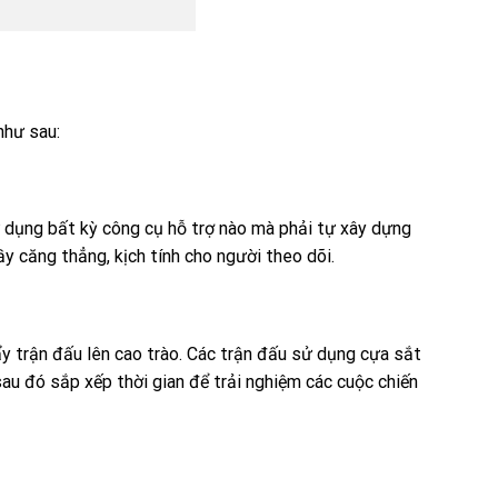
như sau:
sử dụng bất kỳ công cụ hỗ trợ nào mà phải tự xây dựng
 căng thẳng, kịch tính cho người theo dõi.
y trận đấu lên cao trào. Các trận đấu sử dụng cựa sắt
au đó sắp xếp thời gian để trải nghiệm các cuộc chiến