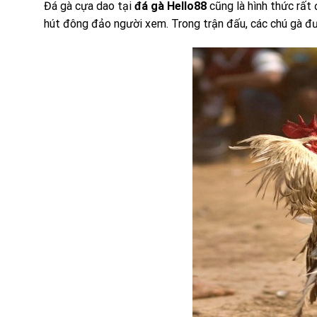
Đá gà cựa dao tại
đá gà Hello88
cũng là hình thức rất 
hút đông đảo người xem. Trong trận đấu, các chú gà đư