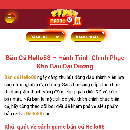
Bỏ
qua
nội
dung
ĐĂNG KÝ + 88K
ĐĂNG NHẬP
Bắn Cá Hello88 – Hành Trình Chinh Phục
Kho Báu Đại Dương
Bắn cá Hello88
ngày càng thu hút đông đảo thành viên lựa
chọn trải nghiệm đại dương. Sân chơi cung cấp phiên bản
đa dạng, âm thanh sống động cùng giao diện 3D vô cùng
bắt mắt. Nếu bạn là một tín đồ yêu thích chinh phục biển
cả, hãy cùng theo dõi bài viết để khám phá về siêu phẩm
bắn cá tại
Hello88
nhé.
Khái quát về sảnh game bắn cá Hello88