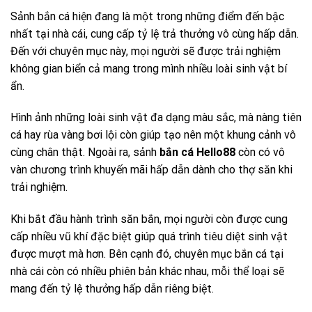
Sảnh bắn cá hiện đang là một trong những điểm đến bậc
nhất tại nhà cái, cung cấp tỷ lệ trả thưởng vô cùng hấp dẫn.
Đến với chuyên mục này, mọi người sẽ được trải nghiệm
không gian biển cả mang trong mình nhiều loài sinh vật bí
ẩn.
Hình ảnh những loài sinh vật đa dạng màu sắc, mà nàng tiên
cá hay rùa vàng bơi lội còn giúp tạo nên một khung cảnh vô
cùng chân thật. Ngoài ra, sảnh
bắn cá Hello88
còn có vô
vàn chương trình khuyến mãi hấp dẫn dành cho thợ săn khi
trải nghiệm.
Khi bắt đầu hành trình săn bắn, mọi người còn được cung
cấp nhiều vũ khí đặc biệt giúp quá trình tiêu diệt sinh vật
được mượt mà hơn. Bên cạnh đó, chuyên mục bắn cá tại
nhà cái còn có nhiều phiên bản khác nhau, mỗi thể loại sẽ
mang đến tỷ lệ thưởng hấp dẫn riêng biệt.