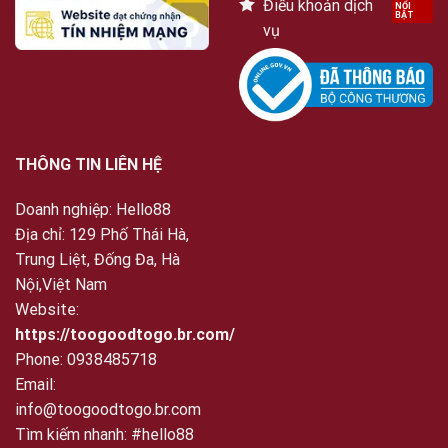
Điều khoản dịch
vụ
THÔNG TIN LIÊN HỆ
Doanh nghiệp: Hello88
Địa chỉ:
129 Phố Thái Hà,
Trung Liệt, Đống Đa, Hà
Nội,Việt Nam
Website:
https://toogoodtogo.br.com/
Phone:
0938485718
Email:
info@toogoodtogo.br.com
Tìm kiếm nhanh: #hello88