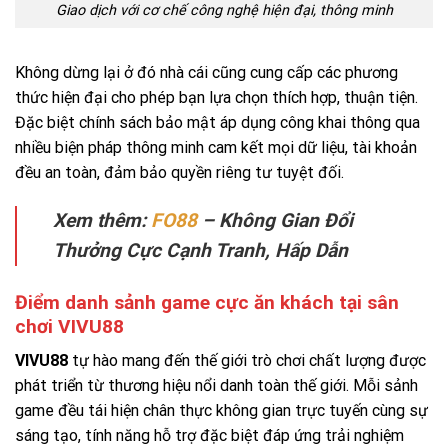
Giao dịch với cơ chế công nghệ hiện đại, thông minh
Không dừng lại ở đó nhà cái cũng cung cấp các phương
thức hiện đại cho phép bạn lựa chọn thích hợp, thuận tiện.
Đặc biệt chính sách bảo mật áp dụng công khai thông qua
nhiều biện pháp thông minh cam kết mọi dữ liệu, tài khoản
đều an toàn, đảm bảo quyền riêng tư tuyệt đối.
Xem thêm:
FO88
– Không Gian Đổi
Thưởng Cực Cạnh Tranh, Hấp Dẫn
Điểm danh sảnh game cực ăn khách tại sân
chơi VIVU88
VIVU88
tự hào mang đến thế giới trò chơi chất lượng được
phát triển từ thương hiệu nổi danh toàn thế giới. Mỗi sảnh
game đều tái hiện chân thực không gian trực tuyến cùng sự
sáng tạo, tính năng hỗ trợ đặc biệt đáp ứng trải nghiệm