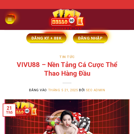
Bỏ
qua
nội
dung
ĐĂNG KÝ + 88K
ĐĂNG NHẬP
TIN TỨC
VIVU88 – Nền Tảng Cá Cược Thể
Thao Hàng Đầu
ĐĂNG VÀO
THÁNG 5 21, 2025
BỞI
SEO ADMIN
21
Th5