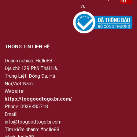
vụ
THÔNG TIN LIÊN HỆ
Doanh nghiệp: Hello88
Địa chỉ:
129 Phố Thái Hà,
Trung Liệt, Đống Đa, Hà
Nội,Việt Nam
Website:
https://toogoodtogo.br.com/
Phone:
0938485718
Email:
info@toogoodtogo.br.com
Tìm kiếm nhanh: #hello88