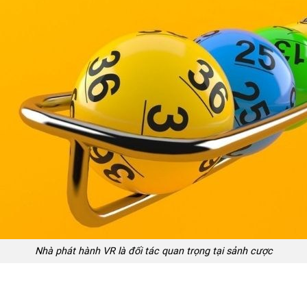
Nhà phát hành VR là đối tác quan trọng tại sảnh cược