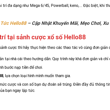
i trí đa dạng như Mega 6/45, Powerball, keno,…. Đặc biệt, khi t
 Tức Hello88
– Cập Nhật Khuyến Mãi, Mẹo Chơi, Xu
trí tại sảnh cược xổ số Hello88
 sảnh cược thì hãy thực hiện theo các thao tác vô cùng đơn giả
n tại nhà cái theo hướng dẫn. Quy trình này khá đơn giản và chỉ 
nh bước nạp tiền để chơi.
88
, lựa chọn loại hình mình muốn tham gia.
 mức cược và con số bạn dự đoán sẽ trúng. Điền đầy đủ thông tin
của bạn ngay lập tức.