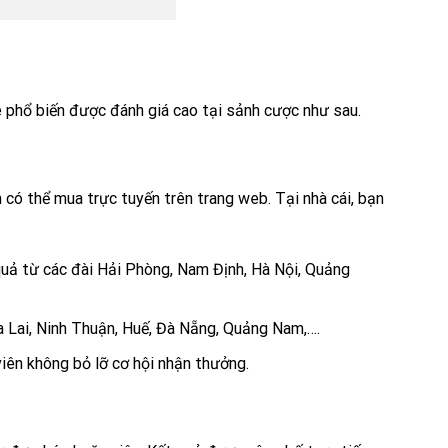
me phổ biến được đánh giá cao tại sảnh cược như sau.
 có thể mua trực tuyến trên trang web. Tại nhà cái, bạn
 quả từ các đài Hải Phòng, Nam Định, Hà Nội, Quảng
ia Lai, Ninh Thuận, Huế, Đà Nẵng, Quảng Nam,….
viên không bỏ lỡ cơ hội nhận thưởng.