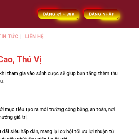
ĐĂNG KÝ + 88K
ĐĂNG NHẬP
TIN TỨC
LIÊN HỆ
Cao, Thú Vị
ớn khi tham gia vào sảnh cược sẽ giúp bạn tăng thêm thu
u.
Với mục tiêu tạo ra môi trường công bằng, an toàn, nơi
hưởng giá trị.
 đãi siêu hấp dẫn, mang lại cơ hội tối ưu lợi nhuận từ