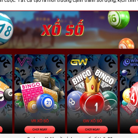
nh cược. Tất cả tạo ra môi trường cạnh tranh sôi động, kịch tính 