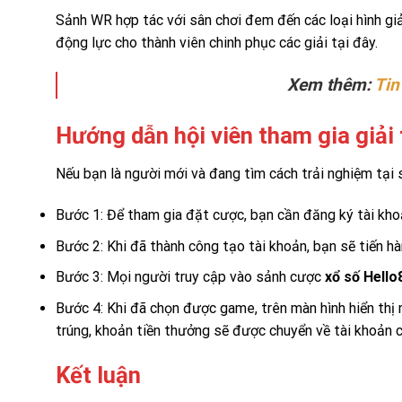
Sảnh WR hợp tác với sân chơi đem đến các loại hình giả
động lực cho thành viên chinh phục các giải tại đây.
Xem thêm:
Tin
Hướng dẫn hội viên tham gia giải 
Nếu bạn là người mới và đang tìm cách trải nghiệm tại
Bước 1: Để tham gia đặt cược, bạn cần đăng ký tài khoả
Bước 2: Khi đã thành công tạo tài khoản, bạn sẽ tiến hà
Bước 3: Mọi người truy cập vào sảnh cược
xổ số Hello
Bước 4: Khi đã chọn được game, trên màn hình hiển thị
trúng, khoản tiền thưởng sẽ được chuyển về tài khoản 
Kết luận