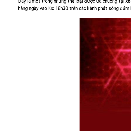
Đây là một trong những thể loại được ưa chuộng tại
xổ
hàng ngày vào lúc 18h30 trên các kênh phát sóng đảm 