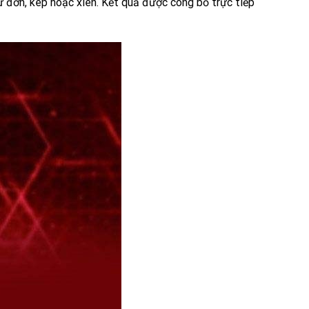
hư đơn, kép hoặc xiên. Kết quả được công bố trực tiếp