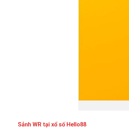
Sảnh WR tại xổ số Hello88