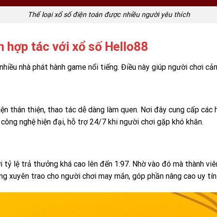
Thể loại xổ số điện toán được nhiều người yêu thích
n hợp tác với xổ số Hello88
nhiều nhà phát hành game nổi tiếng. Điều này giúp người chơi cả
n thân thiện, thao tác dễ dàng làm quen. Nơi đây cung cấp các 
 công nghệ hiện đại, hỗ trợ 24/7 khi người chơi gặp khó khăn.
i tỷ lệ trả thưởng khá cao lên đến 1:97. Nhờ vào đó mà thành vi
ường xuyên trao cho người chơi may mắn, góp phần nâng cao uy tín