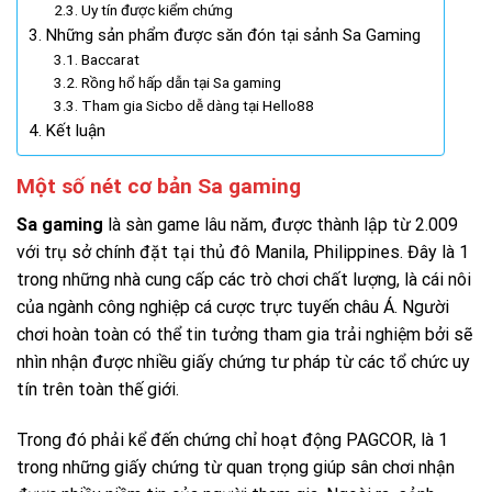
Uy tín được kiểm chứng
Những sản phẩm được săn đón tại sảnh Sa Gaming
Baccarat
Rồng hổ hấp dẫn tại Sa gaming
Tham gia Sicbo dễ dàng tại Hello88
Kết luận
Một số nét cơ bản Sa gaming
Sa gaming
là sàn game lâu năm, được thành lập từ 2.009
với trụ sở chính đặt tại thủ đô Manila, Philippines. Đây là 1
trong những nhà cung cấp các trò chơi chất lượng, là cái nôi
của ngành công nghiệp cá cược trực tuyến châu Á. Người
chơi hoàn toàn có thể tin tưởng tham gia trải nghiệm bởi sẽ
nhìn nhận được nhiều giấy chứng tư pháp từ các tổ chức uy
tín trên toàn thế giới.
Trong đó phải kể đến chứng chỉ hoạt động PAGCOR, là 1
trong những giấy chứng từ quan trọng giúp sân chơi nhận