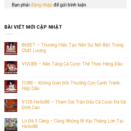
Bạn phải
đăng nhập
để gửi bình luận.
BÀI VIẾT MỚI CẬP NHẬT
86BET – Thương Hiệu Tạo Nên Sự Nổi Bật Trong
Chất Lượng
VIVU88 – Nền Tảng Cá Cược Thể Thao Hàng Đầu
FO88 – Không Gian Đổi Thưởng Cực Cạnh Tranh,
Hấp Dẫn
S128 Hello88 – Tham Gia Trận Đấu Cá Cược Đá Gà
Đỉnh Cao
Lô Đề 3 Càng – Cùng Những Bí Kíp Thắng Lớn Tại
Hello88